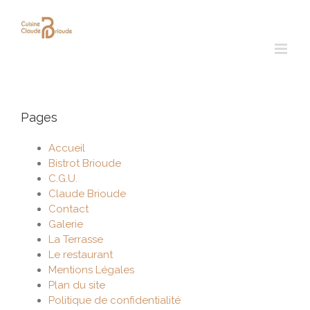
Passer
au
contenu
Pages
Accueil
Bistrot Brioude
C.G.U.
Claude Brioude
Contact
Galerie
La Terrasse
Le restaurant
Mentions Légales
Plan du site
Politique de confidentialité