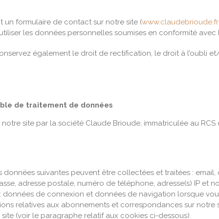
t un formulaire de contact sur notre site (
www.claudebrioude.fr
ou utiliser les données personnelles soumises en conformité avec
ervez également le droit de rectification, le droit à l’oubli e
able de traitement de données
 notre site par la société Claude Brioude, immatriculée au RCS
s données suivantes peuvent être collectées et traitées : email,
se, adresse postale, numéro de téléphone, adresse(s) IP et nom
 : données de connexion et données de navigation lorsque vous l
ions relatives aux abonnements et correspondances sur notre s
site (voir le paragraphe relatif aux cookies ci-dessous).