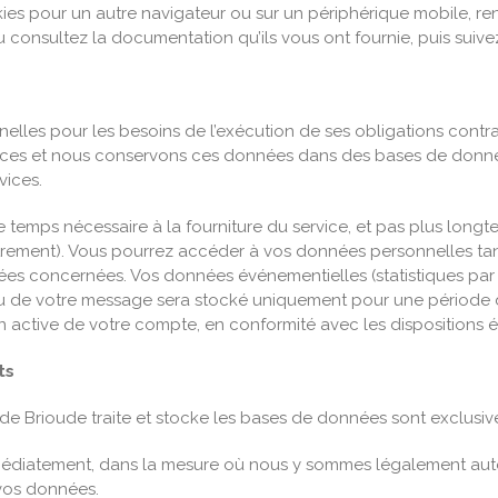
ookies pour un autre navigateur ou sur un périphérique mobile, r
consultez la documentation qu’ils vous ont fournie, puis suivez 
les pour les besoins de l’exécution de ses obligations contrac
rvices et nous conservons ces données dans des bases de donnée
vices.
temps nécessaire à la fourniture du service, et pas plus longt
utrement). Vous pourrez accéder à vos données personnelles tan
ées concernées. Vos données événementielles (statistiques par 
nu de votre message sera stocké uniquement pour une période d
n active de votre compte, en conformité avec les dispositions 
ts
de Brioude traite et stocke les bases de données sont exclusiv
édiatement, dans la mesure où nous y sommes légalement auto
à vos données.