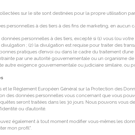
ectées sur le site sont destinées pour la propre utilisation pa
s personnelles à des tiers à des fins de marketing, en aucun c
données personnelles à des tiers, excepté si (1) vous (ou votr
vulgation ; (2) la divulgation est requise pour traiter des tran
os bonnes pratiques d’envoi ou dans le cadre du traitement d’une
contrainte par une autorité gouvernementale ou un organisme de 
oute autre exigence gouvernementale ou judiciaire similaire, ou
es
tés et le Règlement Européen Général sur la Protection des Do
ession des données personnelles vous concernant que vous pouv
requêtes seront traitées dans les 30 jours. Nous pouvons vous
entité ou d’autorité.
 pouvez également à tout moment modifier vous-mêmes les don
ter mon profil”.