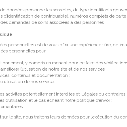
 de données personnelles sensibles, du type identifiants gou
os d’identification de contribuable), numéros complets de cart
à des demandes de soins associées à des personnes.
idique
ées personnelles est de vous offrir une expérience sûre, optimal
nées personnelles pour :
onctionnement, y compris en menant pour ce faire des vérificatio
éliorer l’utilisation de notre site et de nos services ;
rvices, contenus et documentation ;
e utilisation de nos services ;
 activités potentiellement interdites et illégales ou contraires
d’utilisation et le cas échéant notre politique d’envoi ;
lementaires.
nt sur le site, nous traitons leurs données pour l’exécution du co