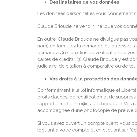
Destinataires de vos données
Les données personnelles vous concernant coll
Claude Brioude ne vend ni ne loue vos donnée
En outre, Claude Brioude ne divulgue pas vos 
nom) en formulez la demande ou autorisez la di
demandés (i.e., aux fins de vérification de v
cartes de crédit) ; (3) Claude Brioude y est 
judiciaire, de citation à comparaître ou de t
Vos droits à la protection des donné
Conformément à la loi Informatique et Liber
droits d’accès, de rectification et de suppr
support à mail à info@claudebrioude.fr. Vos 
accompagnée d’une photocopie de preuve d’id
Si vous avez ouvert un compte client, vous
loguant à votre compte et en cliquant sur “édi